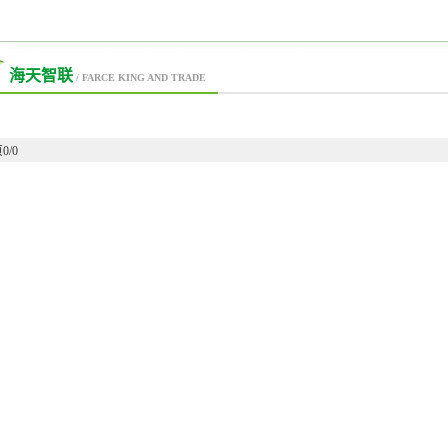
海天智联
/ FARCE KING AND TRADE
0/0